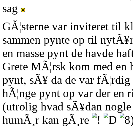
sag
GÃ¦sterne var inviteret til 
sammen pynte op til nytÃ¥r
en masse pynt de havde haf
Grete MÃ¦rsk kom med en h
pynt, sÃ¥ da de var fÃ¦rdig
hÃ¦nge pynt op var der en r
(utrolig hvad sÃ¥dan nogle 
humÃ¸r kan gÃ¸re