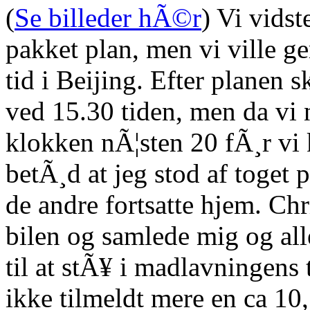
(
Se billeder hÃ©r
) Vi vidst
pakket plan, men vi ville 
tid i Beijing. Efter planen 
ved 15.30 tiden, men da vi n
klokken nÃ¦sten 20 fÃ¸r vi
betÃ¸d at jeg stod af toget
de andre fortsatte hjem. Ch
bilen og samlede mig og al
til at stÃ¥ i madlavningens
ikke tilmeldt mere en ca 10,