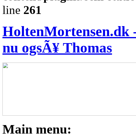
line
261
HoltenMortensen.dk - 
nu ogsÃ¥ Thomas
Main menu: