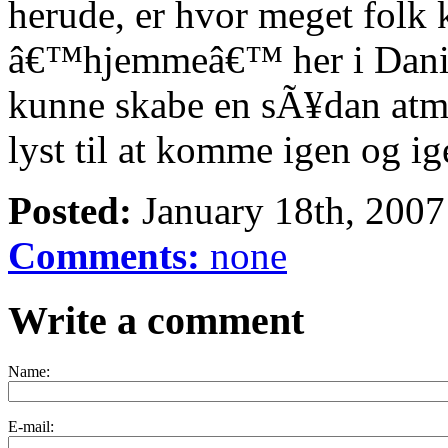
herude, er hvor meget folk 
â€™hjemmeâ€™ her i Danish
kunne skabe en sÃ¥dan atmo
lyst til at komme igen og ig
Posted:
January 18th, 200
Comments:
none
Write a comment
Name:
E-mail: