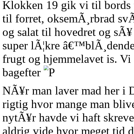
Klokken 19 gik vi til bord
til forret, oksemÃ¸rbrad sv
og salat til hovedret og sÃ¥
super lÃ¦kre â€™blÃ¸dend
frugt og hjemmelavet is. Vi 
bagefter
NÃ¥r man laver mad her i 
rigtig hvor mange man bliver
nytÃ¥r havde vi haft skreve
aldrig vide hvor meget tid