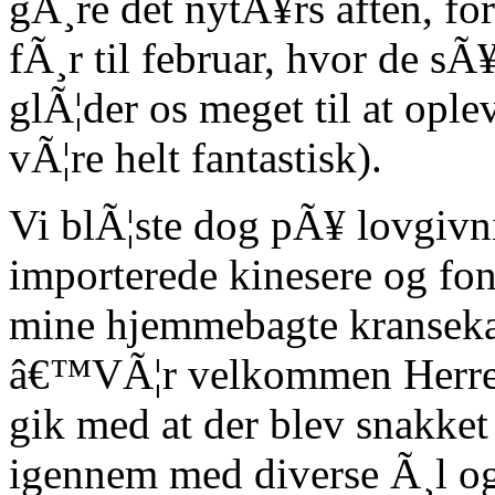
gÃ¸re det nytÃ¥rs aften, for
fÃ¸r til februar, hvor de sÃ
glÃ¦der os meget til at oplev
vÃ¦re helt fantastisk).
Vi blÃ¦ste dog pÃ¥ lovgivni
importerede kinesere og font
mine hjemmebagte kranseka
â€™VÃ¦r velkommen Herren
gik med at der blev snakket
igennem med diverse Ã¸l og