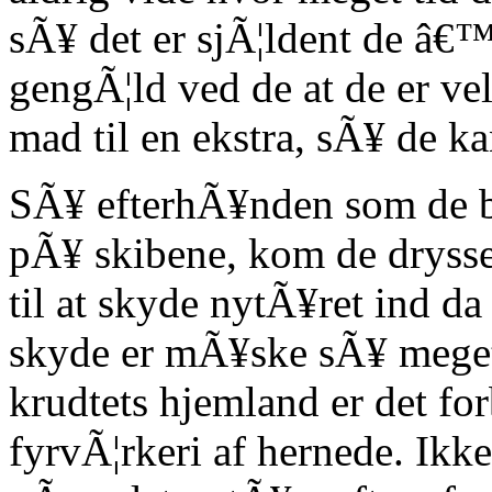
sÃ¥ det er sjÃ¦ldent de â€™
gengÃ¦ld ved de at de er vel
mad til en ekstra, sÃ¥ de 
SÃ¥ efterhÃ¥nden som de bl
pÃ¥ skibene, kom de drysse
til at skyde nytÃ¥ret ind d
skyde er mÃ¥ske sÃ¥ meget
krudtets hjemland er det for
fyrvÃ¦rkeri af hernede. Ikke